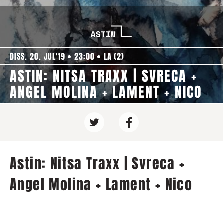
DISS. 20. JUL'19
23:00
LA (2)
ASTIN: NITSA TRAXX | SVRECA +
ANGEL MOLINA + LAMENT + NICO
Astin: Nitsa Traxx | Svreca +
Angel Molina + Lament + Nico