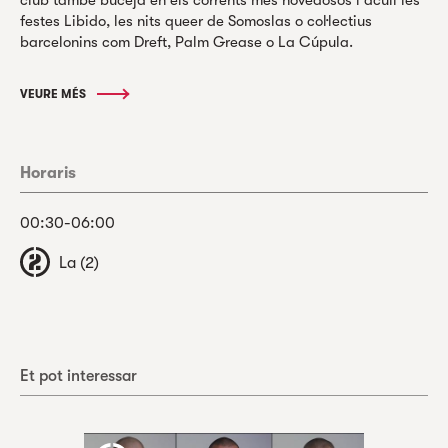
club també buceja en els corrents més novedosos i acull les
festes Libido, les nits queer de Somoslas o col·lectius
barcelonins com Dreft, Palm Grease o La Cúpula.
VEURE MÉS
Horaris
00:30-06:00
La (2)
Et pot interessar