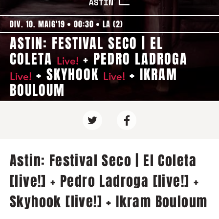
DIV. 10. MAIG'19
00:30
LA (2)
ASTIN: FESTIVAL SECO | EL
COLETA
+ PEDRO LADROGA
Live!
+ SKYHOOK
+ IKRAM
Live!
Live!
BOULOUM
Astin: Festival Seco | El Coleta
[live!] + Pedro Ladroga [live!] +
Skyhook [live!] + Ikram Bouloum