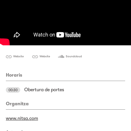
Website
Website
Soundcloud
Horaris
Obertura de portes
00:30
Organitza
www.nitsa.com