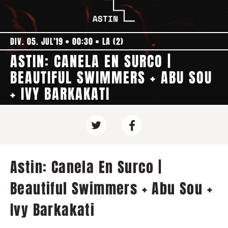
DIV. 05. JUL'19
00:30
LA (2)
ASTIN: CANELA EN SURCO |
BEAUTIFUL SWIMMERS + ABU SOU
+ IVY BARKAKATI
Astin: Canela En Surco |
Beautiful Swimmers + Abu Sou +
Ivy Barkakati