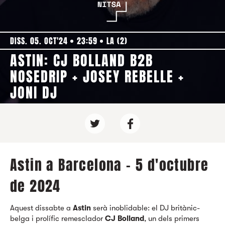
DISS. 05. OCT'24
23:59
LA (2)
ASTIN: CJ BOLLAND B2B
NOSEDRIP + JOSEY REBELLE +
JONI DJ
Astin a Barcelona - 5 d'octubre
de 2024
Aquest dissabte a
Astin
serà inoblidable: el DJ britànic-
belga i prolífic remesclador
CJ Bolland
, un dels primers