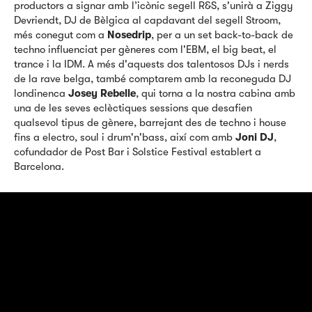
productors a signar amb l’icònic segell R&S, s'unirà a Ziggy
Devriendt, DJ de Bèlgica al capdavant del segell Stroom,
més conegut com a
Nosedrip
, per a un set back-to-back de
techno influenciat per gèneres com l'EBM, el big beat, el
trance i la IDM. A més d'aquests dos talentosos DJs i nerds
de la rave belga, també comptarem amb la reconeguda DJ
londinenca
Josey Rebelle
, qui torna a la nostra cabina amb
una de les seves eclèctiques sessions que desafien
qualsevol tipus de gènere, barrejant des de techno i house
fins a electro, soul i drum'n'bass, així com amb
Joni DJ
,
cofundador de Post Bar i Solstice Festival establert a
Barcelona.