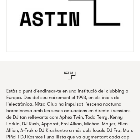
Estàs a punt d’endinsar-te en una institució del clubbing a
Europa. Des del seu naixement el 1993, en els inicis de
l'electrònica, Nitsa Club ha impulsat l'escena nocturna
barcelonesa amb les seves actuacions en directe i sessions
de DJ tan rellevants com Aphex Twin, Todd Terry, Kenny
Larkin, DJ Rush, Apparat, Erol Alkan, Michael Mayer, Ellen
Allien, A-Trak o DJ Krushentre a més dels locals DJ Fra, Marc
Piñol i DJ Kosmos i una llista que va augmentant cada cap