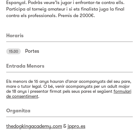
Espanyol. Podràs veure'ls jugar i enfrontar-te contra ells.
Participa al torneig amateur i si ets finalista juga la final
contra els professionals. Premis de 2000€.
Horaris
Portes
15:30
Entrada Menors
Els menors de 16 anys hauran d'anar acompanyats del seu pare,
mare o tutor legal. O bé, venir acompanyats per un adult major
de 18 anys i presentar firmat pels seus pares el següent
formulari
de consentiment
.
Organitza
thedogkingacademy.com
&
jppro.es