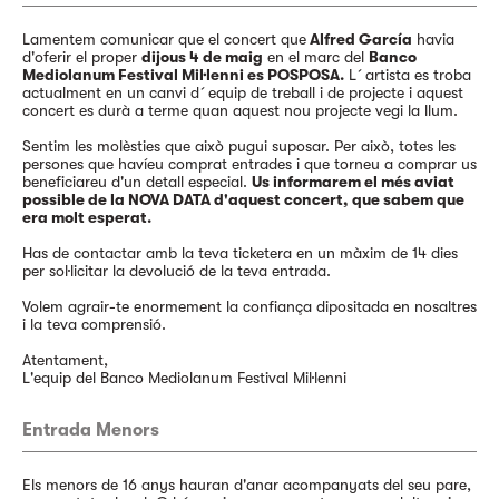
Lamentem comunicar que el concert que
Alfred García
havia
d'oferir el proper
dijous 4 de maig
en el marc del
Banco
Mediolanum Festival Mil·lenni es POSPOSA.
L´artista es troba
actualment en un canvi d´equip de treball i de projecte i aquest
concert es durà a terme quan aquest nou projecte vegi la llum.
Sentim les molèsties que això pugui suposar. Per això, totes les
persones que havíeu comprat entrades i que torneu a comprar us
beneficiareu d'un detall especial.
Us informarem el més aviat
possible de la NOVA DATA d'aquest concert, que sabem que
era molt esperat.
Has de contactar amb la teva ticketera en un màxim de 14 dies
per sol·licitar la devolució de la teva entrada.
Volem agrair-te enormement la confiança dipositada en nosaltres
i la teva comprensió.
Atentament,
L'equip del Banco Mediolanum Festival Mil·lenni
Entrada Menors
Els menors de 16 anys hauran d'anar acompanyats del seu pare,