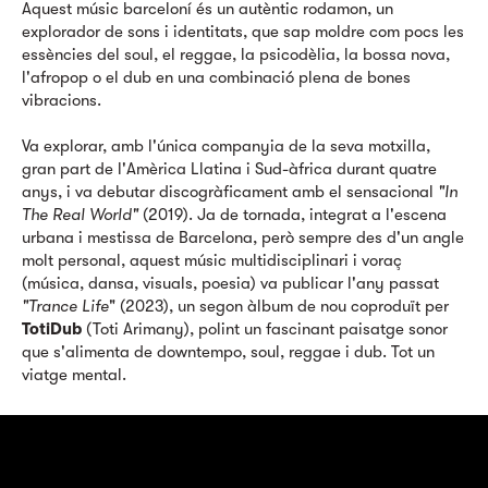
Aquest músic barceloní és un autèntic rodamon, un
explorador de sons i identitats, que sap moldre com pocs les
essències del soul, el reggae, la psicodèlia, la bossa nova,
l'afropop o el dub en una combinació plena de bones
vibracions.
Va explorar, amb l'única companyia de la seva motxilla,
gran part de l'Amèrica Llatina i Sud-àfrica durant quatre
anys, i va debutar discogràficament amb el sensacional
"In
The Real World"
(2019). Ja de tornada, integrat a l'escena
urbana i mestissa de Barcelona, però sempre des d'un angle
molt personal, aquest músic multidisciplinari i voraç
(música, dansa, visuals, poesia) va publicar l'any passat
"Trance Life
" (2023), un segon àlbum de nou coproduït per
TotiDub
(Toti Arimany), polint un fascinant paisatge sonor
que s'alimenta de downtempo, soul, reggae i dub. Tot un
viatge mental.