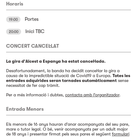
Horaris
Portes
19:00
Inici TBC
20:00
CONCERT CANCEL·LAT
La gira d'Alcest a Espanya ha estat cancel·lada.
Desafortunadament, la banda ha decidit cancel·lar la gira a
causa de la impredictible situació de Covid19 a Europa.
Totes les
entrades adquirides seran tornades automàticament
sense
necessitat de fer cap tràmit.
Per a més informació i dubtes,
contacta amb l'organitzador
.
Entrada Menors
Els menors de 16 anys hauran d'anar acompanyats del seu pare,
mare o tutor legal. O bé, venir acompanyats per un adult major
de 18 anys i presentar firmat pels seus pares el següent
formulari