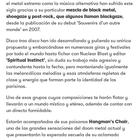
el metal extremo como la música alternativa han sufrido este
siglo gracias a su particular
mezcla de black metal,
shoegaze y post-rock, que algunos llaman blackgaze
,
desde la publicación de su debut 'Souvenirs d'un autre
monde' en 2007.
Disco tras disco han ido desarrollando y puliendo su onírica
propuesta y embarcándose en numerosas giras y festivales
por todo el mundo hasta fichar con Nuclear Blast y editar
'Spiritual Instinct'
, sin duda su trabajo más agresivo y
contundente hasta la fecha, pero manteniendo igualmente
las melancólicas melodías y esas atmósferas repletas de
clase y energía que forman parte la identidad de los
parisinos.
Uno de esos grupos cuyas composiciones te harán flotar y
llevarán a un mundo místico y etéreo, además de contar con
un directo formidable.
Estarán acompañados de sus paisanos
Hangman's Chair
,
una de las grandes sensaciones del doom metal actual y
que presentarán la esperada secuela de su aclamado