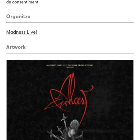
de consentiment
.
Organitza
Madness Live!
Artwork