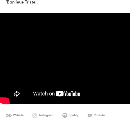
'Banlieue Triste'.
Website
Instagram
Spotify
Youtube