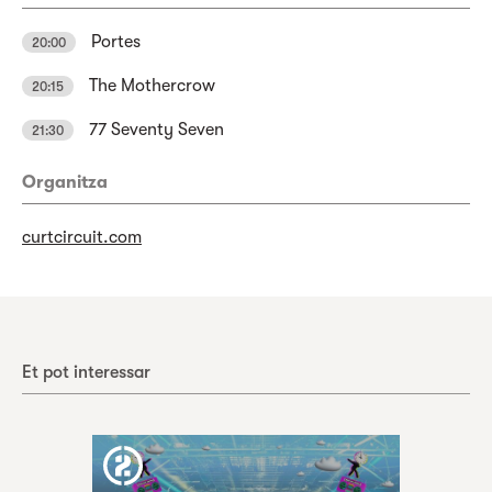
Portes
20:00
The Mothercrow
20:15
77 Seventy Seven
21:30
Organitza
curtcircuit.com
Et pot interessar