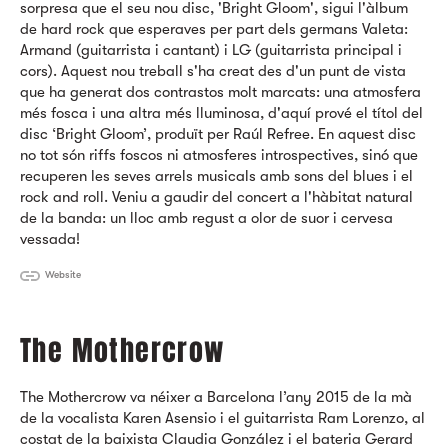
sorpresa que el seu nou disc, 'Bright Gloom', sigui l'àlbum
de hard rock que esperaves per part dels germans Valeta:
Armand (guitarrista i cantant) i LG (guitarrista principal i
cors). Aquest nou treball s'ha creat des d'un punt de vista
que ha generat dos contrastos molt marcats: una atmosfera
més fosca i una altra més lluminosa, d'aquí prové el títol del
disc ‘Bright Gloom’, produït per Raúl Refree. En aquest disc
no tot són riffs foscos ni atmosferes introspectives, sinó que
recuperen les seves arrels musicals amb sons del blues i el
rock and roll. Veniu a gaudir del concert a l'hàbitat natural
de la banda: un lloc amb regust a olor de suor i cervesa
vessada!
Website
The Mothercrow
The Mothercrow
va néixer a Barcelona l’any 2015 de la mà
de la vocalista Karen Asensio i el guitarrista Ram Lorenzo, al
costat de la baixista Claudia González i el bateria Gerard