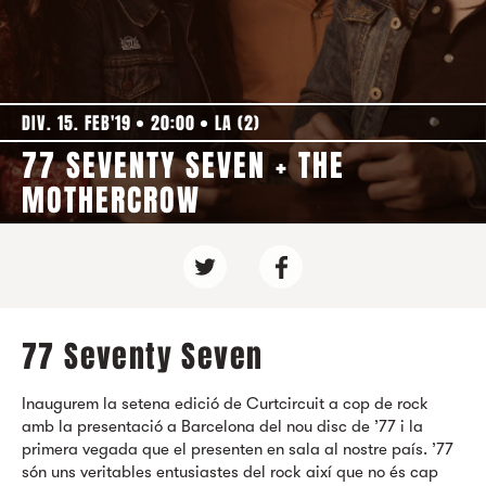
DIV. 15. FEB'19
20:00
LA (2)
77 SEVENTY SEVEN + THE
MOTHERCROW
77 Seventy Seven
Inaugurem la setena edició de Curtcircuit a cop de rock
amb la presentació a Barcelona del nou disc de
’77
i la
primera vegada que el presenten en sala al nostre país. ’77
són uns veritables entusiastes del rock així que no és cap