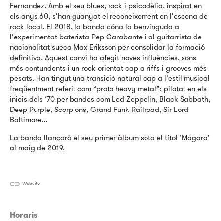
Fernandez. Amb el seu blues, rock i psicodèlia, inspirat en
els anys 60, s'han guanyat el reconeixement en l'escena de
rock local. El 2018, la banda dóna la benvinguda a
l'experimentat baterista Pep Carabante i al guitarrista de
nacionalitat sueca Max Eriksson per consolidar la formació
definitiva. Aquest canvi ha afegit noves influències, sons
més contundents i un rock orientat cap a riffs i grooves més
pesats. Han tingut una transició natural cap a l'estil musical
freqüentment referit com “proto heavy metal”; pilotat en els
inicis dels ‘70 per bandes com Led Zeppelin, Black Sabbath,
Deep Purple, Scorpions, Grand Funk Railroad, Sir Lord
Baltimore...
La banda llançarà el seu primer àlbum sota el títol ‘Magara’
al maig de 2019.
Website
Horaris